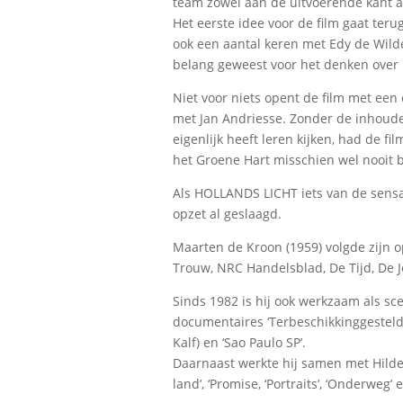
team zowel aan de uitvoerende kant al
Het eerste idee voor de film gaat teru
ook een aantal keren met Edy de Wilde
belang geweest voor het denken over he
Niet voor niets opent de film met een 
met Jan Andriesse. Zonder de inhoudel
eigenlijk heeft leren kijken, had de 
het Groene Hart misschien wel nooit 
Als HOLLANDS LICHT iets van de sensati
opzet al geslaagd.
Maarten de Kroon (1959) volgde zijn op
Trouw, NRC Handelsblad, De Tijd, De Jo
Sinds 1982 is hij ook werkzaam als sc
documentaires ‘Terbeschikkinggesteld
Kalf) en ‘Sao Paulo SP’.
Daarnaast werkte hij samen met Hilde 
land’, ‘Promise, ‘Portraits’, ‘Onderweg’ 