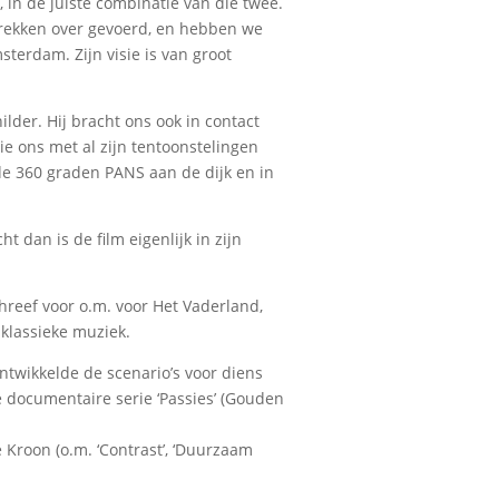
in de juiste combinatie van die twee.
esprekken over gevoerd, en hebben we
terdam. Zijn visie is van groot
ilder. Hij bracht ons ook in contact
e ons met al zijn tentoonstelingen
nde 360 graden PANS aan de dijk en in
 dan is de film eigenlijk in zijn
chreef voor o.m. voor Het Vaderland,
 klassieke muziek.
ntwikkelde de scenario’s voor diens
 documentaire serie ‘Passies’ (Gouden
 Kroon (o.m. ‘Contrast’, ‘Duurzaam