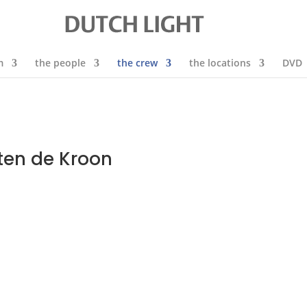
m
the people
the crew
the locations
DVD
rten de Kroon