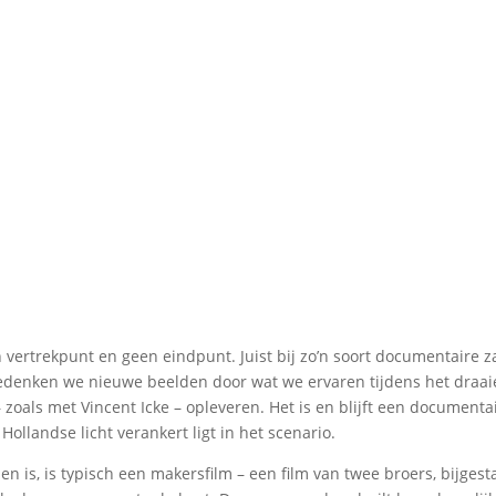
n vertrekpunt en geen eindpunt. Juist bij zo’n soort documentaire 
Bedenken we nieuwe beelden door wat we ervaren tijdens het draaie
zoals met Vincent Icke – opleveren. Het is en blijft een documenta
 Hollandse licht verankert ligt in het scenario.
den is, is typisch een makersfilm – een film van twee broers, bijge