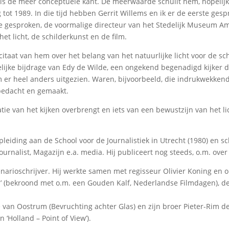
s de meer conceptuele kant. De meerwaarde schuilt hem, hopelijk, 
g tot 1989. In die tijd hebben Gerrit Willems en ik er de eerste g
 gesproken, de voormalige directeur van het Stedelijk Museum Ams
t licht, de schilderkunst en de film.
citaat van hem over het belang van het natuurlijke licht voor de sch
ijke bijdrage van Edy de Wilde, een ongekend begenadigd kijker di
film er heel anders uitgezien. Waren, bijvoorbeeld, die indrukwekke
bedacht en gemaakt.
e van het kijken overbrengt en iets van een bewustzijn van het licht
leiding aan de School voor de Journalistiek in Utrecht (1980) en s
urnalist, Magazijn e.a. media. Hij publiceert nog steeds, o.m. over
enarioschrijver. Hij werkte samen met regisseur Olivier Koning en o
’ (bekroond met o.m. een Gouden Kalf, Nederlandse Filmdagen), de
van Oostrum (Bevruchting achter Glas) en zijn broer Pieter-Rim de
en ‘Holland – Point of View’).