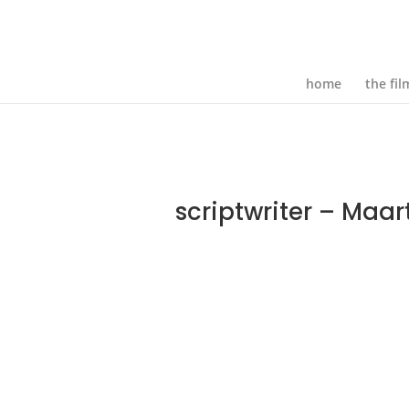
home
the fil
scriptwriter – Maa